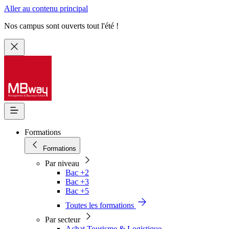
Aller au contenu principal
Nos campus sont ouverts tout l'été !
Formations
Formations
Par niveau
Bac +2
Bac +3
Bac +5
Toutes les formations
Par secteur
Achat Tourisme & Logistique