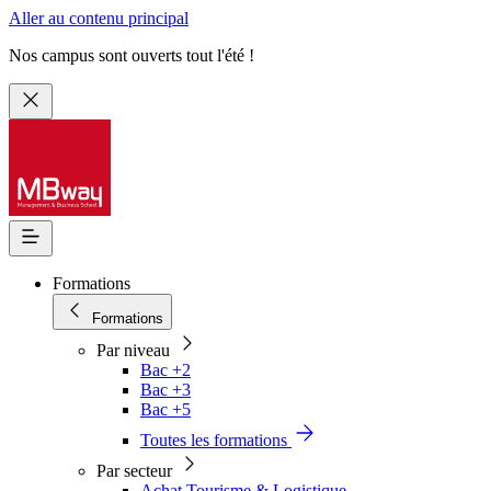
Aller au contenu principal
Nos campus sont ouverts tout l'été !
Formations
Formations
Par niveau
Bac +2
Bac +3
Bac +5
Toutes les formations
Par secteur
Achat Tourisme & Logistique