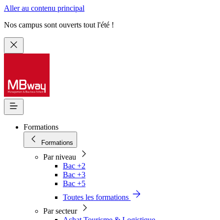
Aller au contenu principal
Nos campus sont ouverts tout l'été !
Formations
Formations
Par niveau
Bac +2
Bac +3
Bac +5
Toutes les formations
Par secteur
Achat Tourisme & Logistique