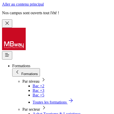
Aller au contenu principal
Nos campus sont ouverts tout l'été !
Formations
Formations
Par niveau
Bac +2
Bac +3
Bac +5
Toutes les formations
Par secteur
Achat Tourisme & Logistique