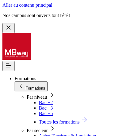
Aller au contenu principal
Nos campus sont ouverts tout l'été !
Formations
Formations
Par niveau
Bac +2
Bac +3
Bac +5
Toutes les formations
Par secteur
Achat Tourisme & Logistique