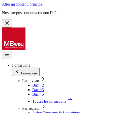
Aller au contenu principal
Nos campus sont ouverts tout l'été !
Formations
Formations
Par niveau
Bac +2
Bac +3
Bac +5
Toutes les formations
Par secteur
Achat Tourisme & Logistique