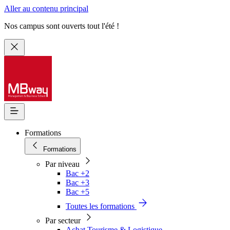
Aller au contenu principal
Nos campus sont ouverts tout l'été !
Formations
Formations
Par niveau
Bac +2
Bac +3
Bac +5
Toutes les formations
Par secteur
Achat Tourisme & Logistique