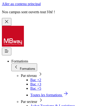
Aller au contenu principal
Nos campus sont ouverts tout l'été !
Formations
Formations
Par niveau
Bac +2
Bac +3
Bac +5
Toutes les formations
Par secteur
Achat Tourisme & Logistique