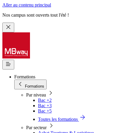
Aller au contenu principal
Nos campus sont ouverts tout l'été !
Formations
Formations
Par niveau
Bac +2
Bac +3
Bac +5
Toutes les formations
Par secteur
Achat Tourisme & Logistique