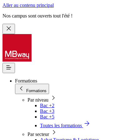
Aller au contenu principal
Nos campus sont ouverts tout l'été !
Formations
Formations
Par niveau
Bac +2
Bac +3
Bac +5
Toutes les formations
Par secteur
Achat Tourisme & Logistique