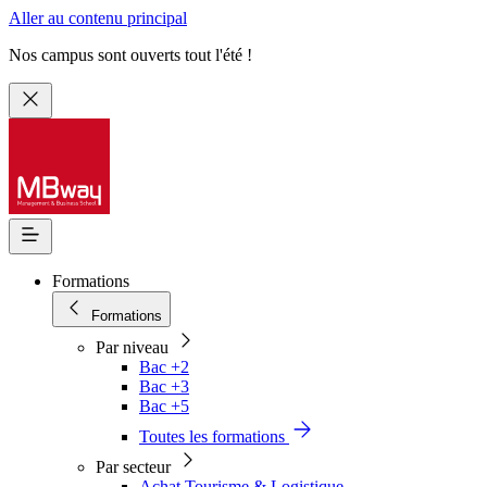
Aller au contenu principal
Nos campus sont ouverts tout l'été !
Formations
Formations
Par niveau
Bac +2
Bac +3
Bac +5
Toutes les formations
Par secteur
Achat Tourisme & Logistique