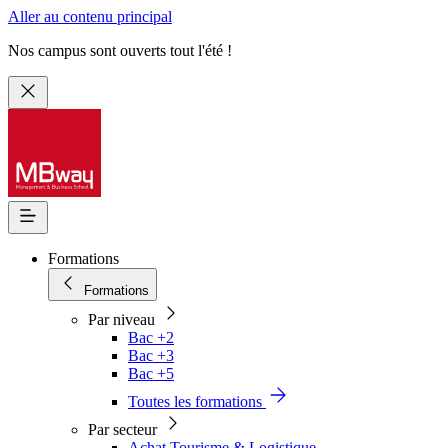
Aller au contenu principal
Nos campus sont ouverts tout l'été !
Formations
Formations
Par niveau
Bac +2
Bac +3
Bac +5
Toutes les formations
Par secteur
Achat Tourisme & Logistique