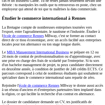
cas et un Business Game. Tu ne restes jamais seulement devant une
théorie : tu manipules les outils que tu retrouveras en poste, chez un
employeur qui attend de toi que tu maîtrises la data commerciale.
Étudier le commerce international à Rennes
La Bretagne compte de nombreuses entreprises tournées vers
l'export, entre l'agroalimentaire, le nautisme et l'industrie. Étudier à
l
'école de commerce Rennes
MBway, c'est se former au contact
direct de ce tissu économique, avec un accès facilité aux entreprises
locales pour ton alternance ou ton stage longue durée.
Le
MBA Management International Business
se prépare en 12 ou
24 mois de contrat de professionnalisation ou d'apprentissage, avec
une prise en charge des frais de scolarité par l'entreprise. Si tu sors
d'un bachelor management de projet, tu peux candidater directement
en deuxième année, à condition de justifier de 240 crédits ECTS. Ce
parcours correspond à celui de nombreux étudiants qui souhaitent se
spécialiser dans le commerce international sans repartir de zéro.
Rejoindre l'
école de commerce Rennes
MBway te donne aussi accès
à un réseau d'anciens et d'entreprises partenaires bien implanté dans
la région, ce qui facilite la recherche d'un contrat en alternance.
Le dossier de candidature demande un CV, tes justificatifs de