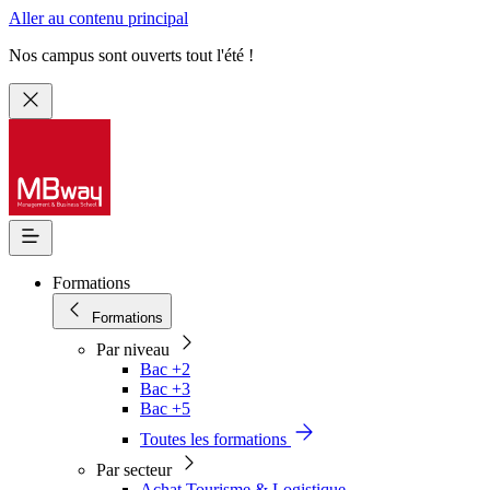
Aller au contenu principal
Nos campus sont ouverts tout l'été !
Formations
Formations
Par niveau
Bac +2
Bac +3
Bac +5
Toutes les formations
Par secteur
Achat Tourisme & Logistique