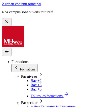
Aller au contenu principal
Nos campus sont ouverts tout l'été !
Formations
Formations
Par niveau
Bac +2
Bac +3
Bac +5
Toutes les formations
Par secteur
Achat Tourisme & Logistique