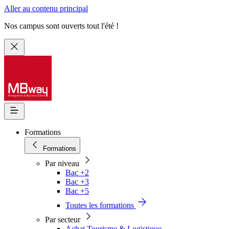
Aller au contenu principal
Nos campus sont ouverts tout l'été !
Formations
Formations
Par niveau
Bac +2
Bac +3
Bac +5
Toutes les formations
Par secteur
Achat Tourisme & Logistique