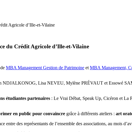
it Agricole d’Ille-et-Vilaine
e du Crédit Agricole d’Ille-et-Vilaine
e de
MBA Management Gestion de Patrimoine
et
MBA Management, Com
NDJALKONOG, Lisa NEVEU, Mylène PRÉVAUT et Essowé SAMAROU s
ons étudiantes partenaires
: Le Vrai Débat, Speak Up, Cicéron et La Pa
primer en public pour convaincre
grâce à différents ateliers :
art orat
ce entre des représentants de l’ensemble des associations, au mois d’avri