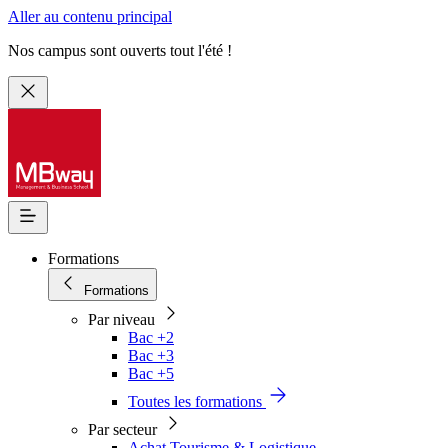
Aller au contenu principal
Nos campus sont ouverts tout l'été !
Formations
Formations
Par niveau
Bac +2
Bac +3
Bac +5
Toutes les formations
Par secteur
Achat Tourisme & Logistique