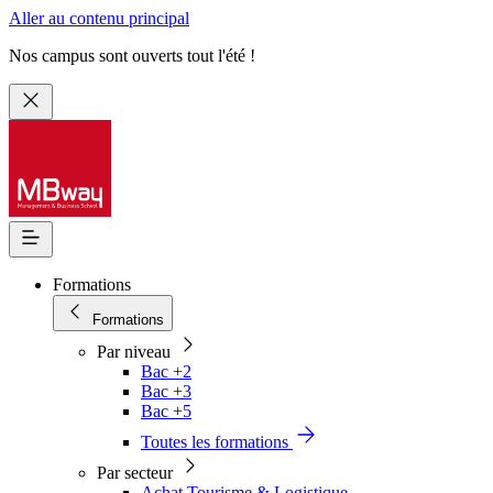
Aller au contenu principal
Nos campus sont ouverts tout l'été !
Formations
Formations
Par niveau
Bac +2
Bac +3
Bac +5
Toutes les formations
Par secteur
Achat Tourisme & Logistique