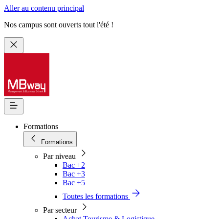
Aller au contenu principal
Nos campus sont ouverts tout l'été !
Formations
Formations
Par niveau
Bac +2
Bac +3
Bac +5
Toutes les formations
Par secteur
Achat Tourisme & Logistique