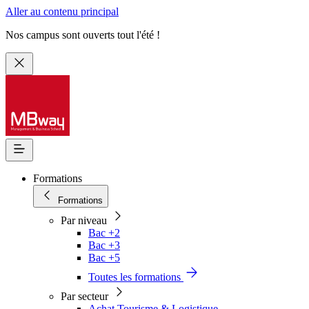
Aller au contenu principal
Nos campus sont ouverts tout l'été !
Formations
Formations
Par niveau
Bac +2
Bac +3
Bac +5
Toutes les formations
Par secteur
Achat Tourisme & Logistique