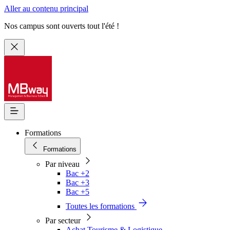
Aller au contenu principal
Nos campus sont ouverts tout l'été !
Formations
Formations
Par niveau
Bac +2
Bac +3
Bac +5
Toutes les formations
Par secteur
Achat Tourisme & Logistique