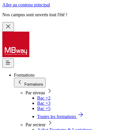
Aller au contenu principal
Nos campus sont ouverts tout l'été !
Formations
Formations
Par niveau
Bac +2
Bac +3
Bac +5
Toutes les formations
Par secteur
Achat Tourisme & Logistique