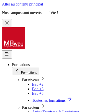
Aller au contenu principal
Nos campus sont ouverts tout l'été !
Formations
Formations
Par niveau
Bac +2
Bac +3
Bac +5
Toutes les formations
Par secteur
Achat Tourisme & Logistique