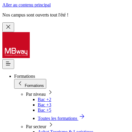
Aller au contenu principal
Nos campus sont ouverts tout l'été !
Formations
Formations
Par niveau
Bac +2
Bac +3
Bac +5
Toutes les formations
Par secteur
Achat Tourisme & Logistique