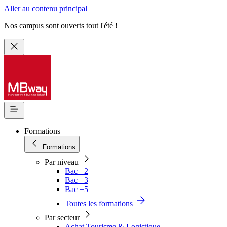
Aller au contenu principal
Nos campus sont ouverts tout l'été !
Formations
Formations
Par niveau
Bac +2
Bac +3
Bac +5
Toutes les formations
Par secteur
Achat Tourisme & Logistique