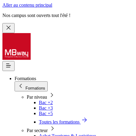
Aller au contenu principal
Nos campus sont ouverts tout l'été !
Formations
Formations
Par niveau
Bac +2
Bac +3
Bac +5
Toutes les formations
Par secteur
Achat Tourisme & Logistique