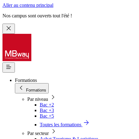
Aller au contenu principal
Nos campus sont ouverts tout l'été !
Formations
Formations
Par niveau
Bac +2
Bac +3
Bac +5
Toutes les formations
Par secteur
Achat Tourisme & Logistique