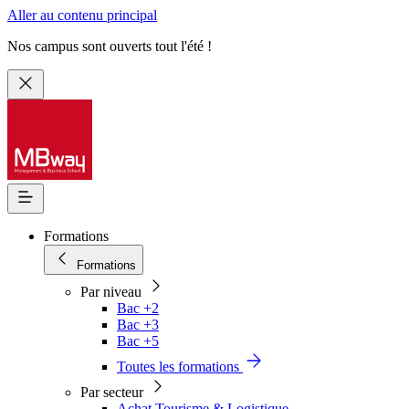
Aller au contenu principal
Nos campus sont ouverts tout l'été !
Formations
Formations
Par niveau
Bac +2
Bac +3
Bac +5
Toutes les formations
Par secteur
Achat Tourisme & Logistique