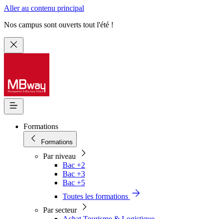
Aller au contenu principal
Nos campus sont ouverts tout l'été !
Formations
Formations
Par niveau
Bac +2
Bac +3
Bac +5
Toutes les formations
Par secteur
Achat Tourisme & Logistique