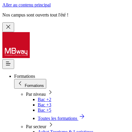
Aller au contenu principal
Nos campus sont ouverts tout l'été !
Formations
Formations
Par niveau
Bac +2
Bac +3
Bac +5
Toutes les formations
Par secteur
Achat Tourisme & Logistique