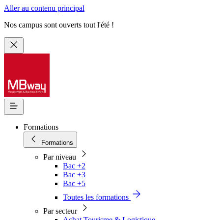
Aller au contenu principal
Nos campus sont ouverts tout l'été !
Formations
Formations
Par niveau
Bac +2
Bac +3
Bac +5
Toutes les formations
Par secteur
Achat Tourisme & Logistique