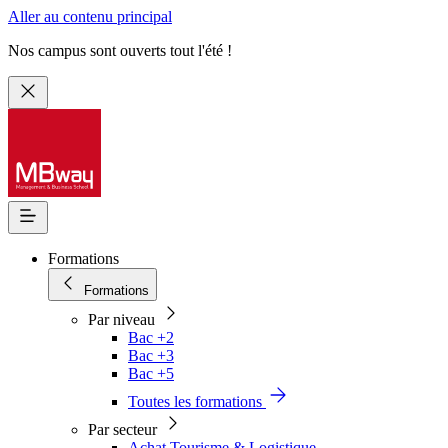
Aller au contenu principal
Nos campus sont ouverts tout l'été !
Formations
Formations
Par niveau
Bac +2
Bac +3
Bac +5
Toutes les formations
Par secteur
Achat Tourisme & Logistique