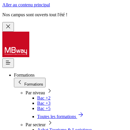
Aller au contenu principal
Nos campus sont ouverts tout l'été !
Formations
Formations
Par niveau
Bac +2
Bac +3
Bac +5
Toutes les formations
Par secteur
Achat Tourisme & Logistique