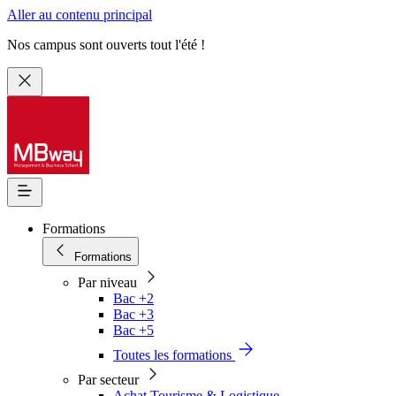
Aller au contenu principal
Nos campus sont ouverts tout l'été !
Formations
Formations
Par niveau
Bac +2
Bac +3
Bac +5
Toutes les formations
Par secteur
Achat Tourisme & Logistique