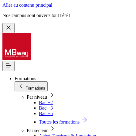
Aller au contenu principal
Nos campus sont ouverts tout l'été !
Formations
Formations
Par niveau
Bac +2
Bac +3
Bac +5
Toutes les formations
Par secteur
Achat Tourisme & Logistique