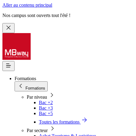
Aller au contenu principal
Nos campus sont ouverts tout l'été !
Formations
Formations
Par niveau
Bac +2
Bac +3
Bac +5
Toutes les formations
Par secteur
Achat Tourisme & Logistique