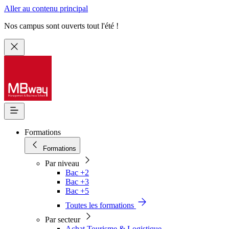
Aller au contenu principal
Nos campus sont ouverts tout l'été !
Formations
Formations
Par niveau
Bac +2
Bac +3
Bac +5
Toutes les formations
Par secteur
Achat Tourisme & Logistique