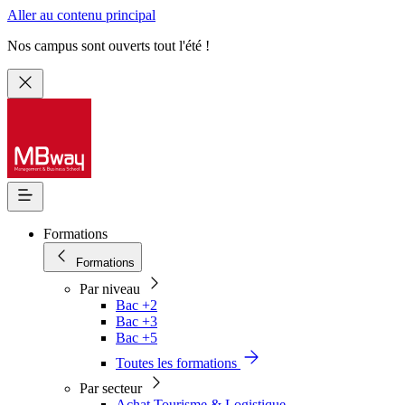
Aller au contenu principal
Nos campus sont ouverts tout l'été !
Formations
Formations
Par niveau
Bac +2
Bac +3
Bac +5
Toutes les formations
Par secteur
Achat Tourisme & Logistique