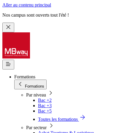
Aller au contenu principal
Nos campus sont ouverts tout l'été !
Formations
Formations
Par niveau
Bac +2
Bac +3
Bac +5
Toutes les formations
Par secteur
Achat Tourisme & Logistique