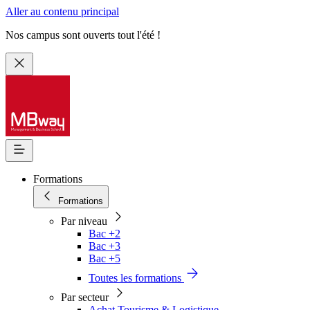
Aller au contenu principal
Nos campus sont ouverts tout l'été !
Formations
Formations
Par niveau
Bac +2
Bac +3
Bac +5
Toutes les formations
Par secteur
Achat Tourisme & Logistique