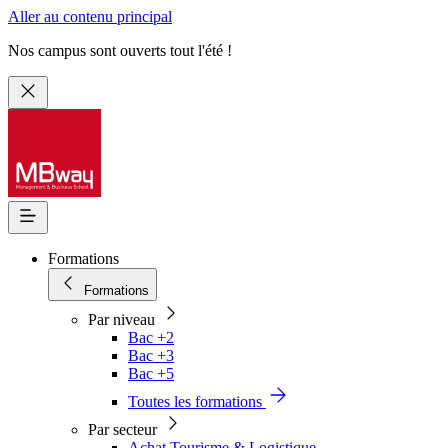
Aller au contenu principal
Nos campus sont ouverts tout l'été !
Formations
Formations
Par niveau
Bac +2
Bac +3
Bac +5
Toutes les formations
Par secteur
Achat Tourisme & Logistique