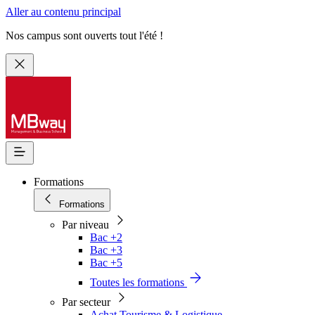
Aller au contenu principal
Nos campus sont ouverts tout l'été !
Formations
Formations
Par niveau
Bac +2
Bac +3
Bac +5
Toutes les formations
Par secteur
Achat Tourisme & Logistique