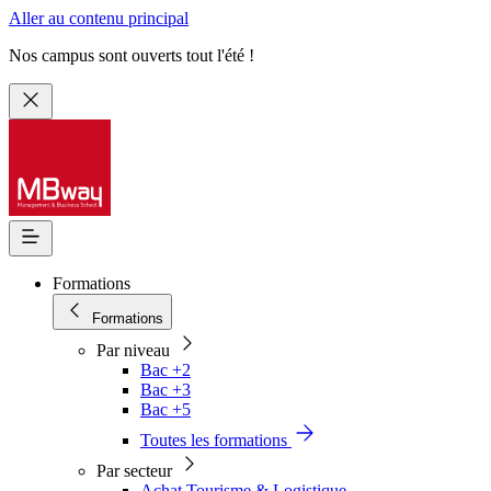
Aller au contenu principal
Nos campus sont ouverts tout l'été !
Formations
Formations
Par niveau
Bac +2
Bac +3
Bac +5
Toutes les formations
Par secteur
Achat Tourisme & Logistique