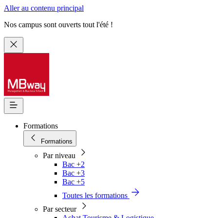
Aller au contenu principal
Nos campus sont ouverts tout l'été !
Formations
Formations
Par niveau
Bac +2
Bac +3
Bac +5
Toutes les formations
Par secteur
Achat Tourisme & Logistique