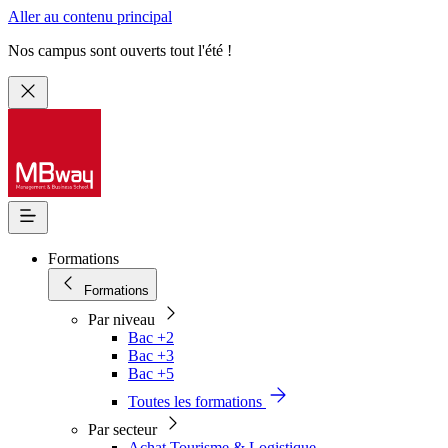
Aller au contenu principal
Nos campus sont ouverts tout l'été !
Formations
Formations
Par niveau
Bac +2
Bac +3
Bac +5
Toutes les formations
Par secteur
Achat Tourisme & Logistique