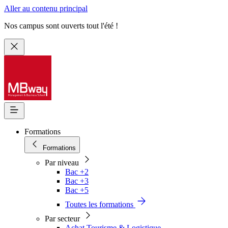
Aller au contenu principal
Nos campus sont ouverts tout l'été !
Formations
Formations
Par niveau
Bac +2
Bac +3
Bac +5
Toutes les formations
Par secteur
Achat Tourisme & Logistique