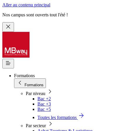
Aller au contenu principal
Nos campus sont ouverts tout l'été !
Formations
Formations
Par niveau
Bac +2
Bac +3
Bac +5
Toutes les formations
Par secteur
Achat Tourisme & Logistique