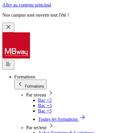
Aller au contenu principal
Nos campus sont ouverts tout l'été !
Formations
Formations
Par niveau
Bac +2
Bac +3
Bac +5
Toutes les formations
Par secteur
Achat Tourisme & Logistique