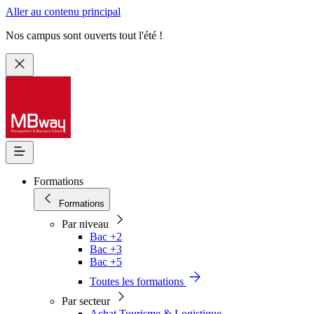
Aller au contenu principal
Nos campus sont ouverts tout l'été !
Formations
Formations
Par niveau
Bac +2
Bac +3
Bac +5
Toutes les formations
Par secteur
Achat Tourisme & Logistique