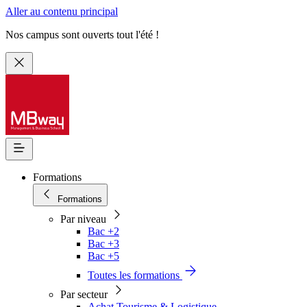
Aller au contenu principal
Nos campus sont ouverts tout l'été !
Formations
Formations
Par niveau
Bac +2
Bac +3
Bac +5
Toutes les formations
Par secteur
Achat Tourisme & Logistique