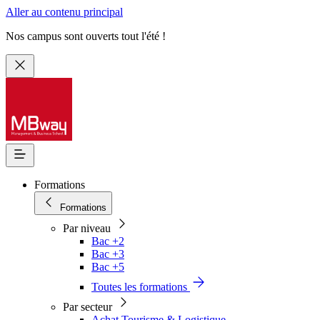
Aller au contenu principal
Nos campus sont ouverts tout l'été !
Formations
Formations
Par niveau
Bac +2
Bac +3
Bac +5
Toutes les formations
Par secteur
Achat Tourisme & Logistique